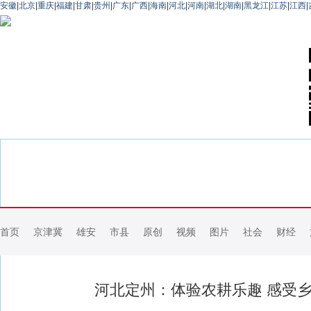
安徽
|
北京
|
重庆
|
福建
|
甘肃
|
贵州
|
广东
|
广西
|
海南
|
河北
|
河南
|
湖北
|
湖南
|
黑龙江
|
江苏
|
江西
|
首页
京津冀
雄安
市县
原创
视频
图片
社会
财经
河北定州：体验农耕乐趣 感受