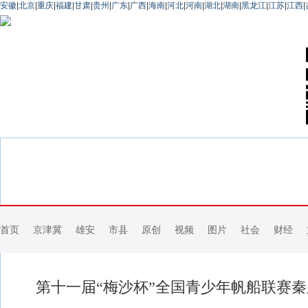
安徽
|
北京
|
重庆
|
福建
|
甘肃
|
贵州
|
广东
|
广西
|
海南
|
河北
|
河南
|
湖北
|
湖南
|
黑龙江
|
江苏
|
江西
|
首页
京津冀
雄安
市县
原创
视频
图片
社会
财经
第十一届“梅沙杯”全国青少年帆船联赛