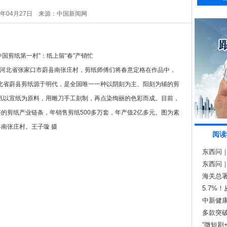
5年04月27日
来源：中国新闻网
誉的河北省张家口市蔚县南张庄村，剪纸师傅们将春意定格在作品中，
北省蔚县剪纸源于明代，是全国唯一一种以阴刻为主、阳刻为辅的剪
纸以宣纸为原料，用雕刀手工刻制，再点染绚丽的色彩而成。目前，
整的剪纸产业链条，年销售剪纸500多万套，年产值2亿多元。图为素
县南张庄村。王子璇 摄
阅读
东西问
色？
东西问｜
海关总署
5.7%
中新健
多款突
“微短剧