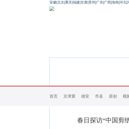
安徽
|
北京
|
重庆
|
福建
|
甘肃
|
贵州
|
广东
|
广西
|
海南
|
河北
|
首页
京津冀
雄安
市县
原创
视
春日探访“中国剪纸