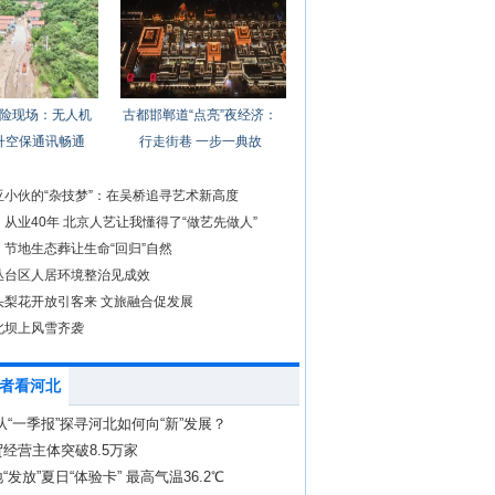
险现场：无人机
古都邯郸道“点亮”夜经济：
升空保通讯畅通
行走街巷 一步一典故
亚小伙的“杂技梦”：在吴桥追寻艺术新高度
从业40年 北京人艺让我懂得了“做艺先做人”
：节地生态葬让生命“回归”自然
丛台区人居环境整治见成效
头梨花开放引客来 文旅融合促发展
北坝上风雪齐袭
者看河北
！从“一季报”探寻河北如何向“新”发展？
经营主体突破8.5万家
“发放”夏日“体验卡” 最高气温36.2℃