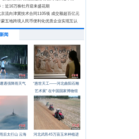
乡：近16万株牡丹迎来盛花期
京流向津冀技术合同1105项 成交额超百亿元
晋蒙五地跨境人民币便利化优质企业实现互认
新闻
遭遇强降雨天气
“惠世天工——河北曲阳石雕
艺术展” 在中国国家博物馆
开幕
雨后太行山 云海
河北武邑45万亩玉米种植进