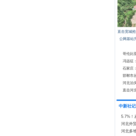
直击宽城抢
公网基站
哥伦比
冯远征：
石家庄
邯郸市
河北泊
直击河
中新社记
5.7%
河北外贸
河北多地