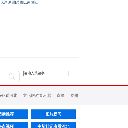
|
天津
|
新疆
|
兵团
|
云南
|
浙江
海外看河北
文化旅游看河北
直播
专题
阅读推荐
图片新闻
热点视频
中新社记者看河北