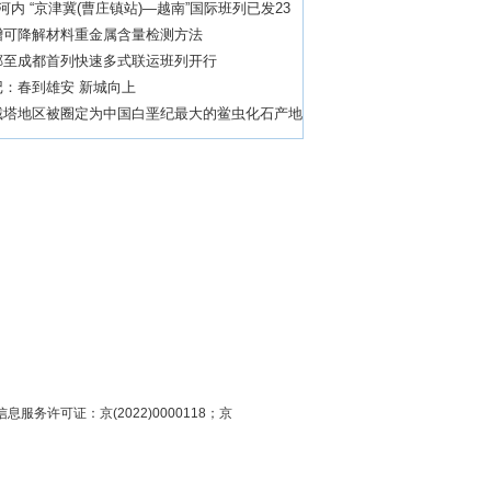
河内 “京津冀(曹庄镇站)—越南”国际班列已发23
增可降解材料重金属含量检测方法
郸至成都首列快速多式联运班列开行
记：春到雄安 新城向上
截塔地区被圈定为中国白垩纪最大的鲎虫化石产地
息服务许可证：京(2022)0000118；京