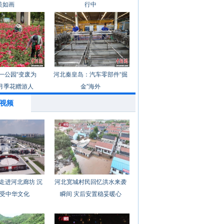
美如画
行中
一公园“变废为
河北秦皇岛：汽车零部件“掘
月季花赠游人
金”海外
视频
走进河北廊坊 沉
河北宽城村民回忆洪水来袭
受中华文化
瞬间 灾后安置稳妥暖心