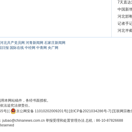
7天直达
列203箱
中国新
河北邯
记者手
河北半
之一
河北共产党员网
河青新闻网
石家庄新闻网
国日报
国际在线
中经网
中青网
央广网
刊用本网站稿件，务经书面授权。
依法追究法律责任。
55号
] [
京公网安备 11010202009201号
] [
京ICP备2021034286号-7
] [
互联网宗教信
ao@chinanews.com.cn
举报受理和处置管理办法
总机：86-10-87826688
 Reserved