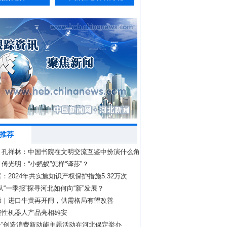
推荐
｜孔祥林：中国书院在文明交流互鉴中扮演什么角
傅光明：“小蚂蚁”怎样“译莎”？
：2024年共实施知识产权保护措施5.32万次
！从“一季报”探寻河北如何向“新”发展？
康｜进口牛黄再开闸，供需格局有望改善
破性机器人产品亮相雄安
+”创造消费新动能主题活动在河北保定举办