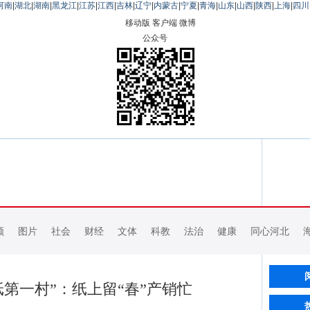
河南
|
湖北
|
湖南
|
黑龙江
|
江苏
|
江西
|
吉林
|
辽宁
|
内蒙古
|
宁夏
|
青海
|
山东
|
山西
|
陕西
|
上海
|
四川
移动版
客户端
微博
公众号
频
图片
社会
财经
文体
科教
法治
健康
同心河北
第一村”：纸上留“春”产销忙