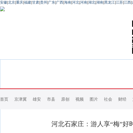
安徽
|
北京
|
重庆
|
福建
|
甘肃
|
贵州
|
广东
|
广西
|
海南
|
河北
|
河南
|
湖北
|
湖南
|
黑龙江
|
江苏
|
江西
|
首页
京津冀
雄安
市县
原创
视频
图片
社会
财经
河北石家庄：游人享“梅”好