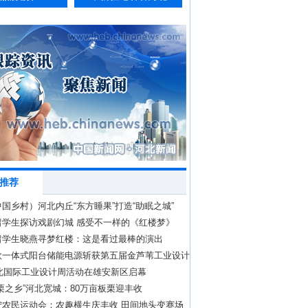
推荐
国乡村）河北内丘“东方睡果”打造“助眠之城”
留学生探访戏剧幻城 感受不一样的《红楼梦》
留学生晓燕寻梦红楼：这是看过最棒的演出
款一体式阳台储能电源斩获第五届金芦苇工业设计
奖”
河北国际工业设计周活动在雄安新区启幕
栗之乡”河北宽城：80万亩板栗迎丰收
宁农民运动会：农趣横生庆丰收 田间地头变赛场