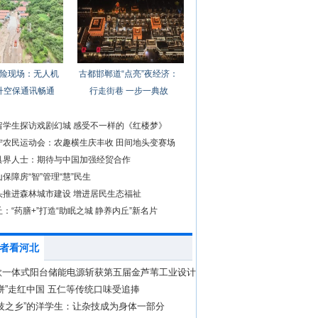
险现场：无人机
古都邯郸道“点亮”夜经济：
升空保通讯畅通
行走街巷 一步一典故
留学生探访戏剧幻城 感受不一样的《红楼梦》
宁农民运动会：农趣横生庆丰收 田间地头变赛场
具界人士：期待与中国加强经贸合作
保障房“智”管理“慧”民生
头推进森林城市建设 增进居民生态福祉
：“药膳+”打造“助眠之城 静养内丘”新名片
者看河北
款一体式阳台储能电源斩获第五届金芦苇工业设计
奖”
饼”走红中国 五仁等传统口味受追捧
技之乡”的洋学生：让杂技成为身体一部分