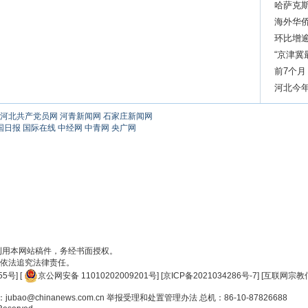
哈萨克
海外华侨
环比增
“京津冀
前7个月
13.7%
河北今
河北共产党员网
河青新闻网
石家庄新闻网
国日报
国际在线
中经网
中青网
央广网
刊用本网站稿件，务经书面授权。
依法追究法律责任。
55号
] [
京公网安备 11010202009201号
] [
京ICP备2021034286号-7
] [
互联网宗教信
ao@chinanews.com.cn
举报受理和处置管理办法
总机：86-10-87826688