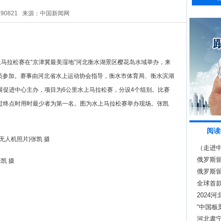
290821
来源：中国新闻网
水上马拉松赛在“京津冀最美湿地”河北衡水湖景区樱花岛水域举办，来
动员参加。赛事由河北省水上运动协会指导，衡水市体育局、衡水滨湖
展促进中心主办，项目为6公里水上马拉松赛，分设4个组别。比赛
过终点时用时最少者为第一名。图为水上马拉松赛举办现场。张凯
阅读
无人机照片)张凯 摄
（走进中
俄罗斯
凯 摄
俄罗斯
全球首
奖“至尊
2024
“中国板
河北肃