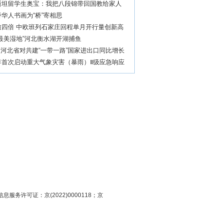
斯坦留学生奥宝：我把八段锦带回国教给家人
华人书画为“桥”寄相思
逾四倍 中欧班列石家庄回程单月开行量创新高
最美湿地”河北衡水湖开湖捕鱼
 河北省对共建“一带一路”国家进出口同比增长
年首次启动重大气象灾害（暴雨）Ⅱ级应急响应
息服务许可证：京(2022)0000118；京