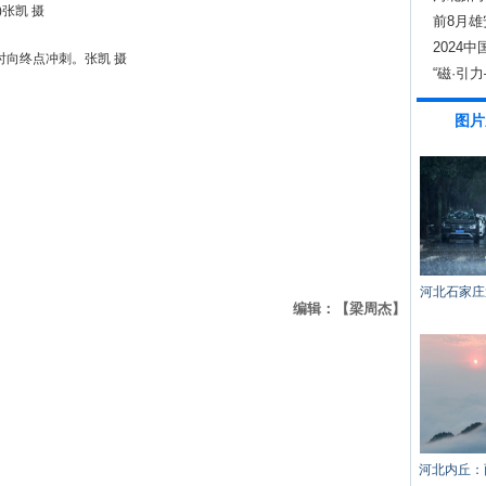
张凯 摄
前8月雄
2024
时向终点冲刺。张凯 摄
和客商
“磁·引
展”在峰
图片
河北石家庄
编辑：【梁周杰】
河北内丘：