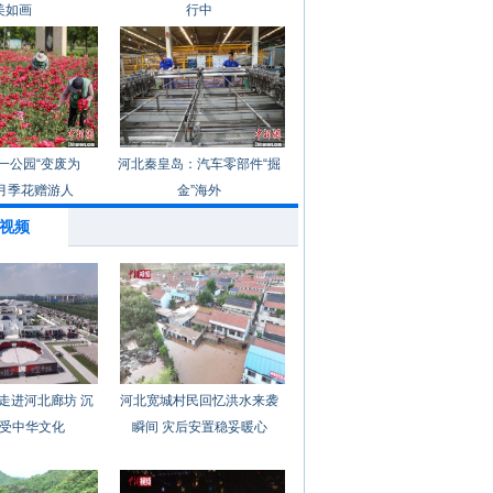
美如画
行中
一公园“变废为
河北秦皇岛：汽车零部件“掘
月季花赠游人
金”海外
视频
走进河北廊坊 沉
河北宽城村民回忆洪水来袭
受中华文化
瞬间 灾后安置稳妥暖心