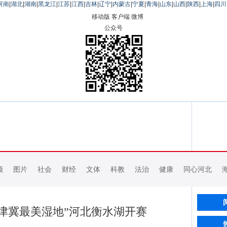
河南
|
湖北
|
湖南
|
黑龙江
|
江苏
|
江西
|
吉林
|
辽宁
|
内蒙古
|
宁夏
|
青海
|
山东
|
山西
|
陕西
|
上海
|
四川
移动版
客户端
微博
公众号
频
图片
社会
财经
文体
科教
法治
健康
同心河北
津冀最美湿地”河北衡水湖开赛