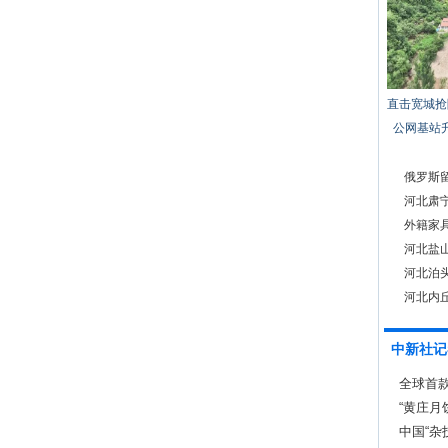
直击宽城抢
公网基站
俄罗斯
河北肃
外籍家
河北盐山
河北泊
河北内丘
中新社记
全球首
奖“至尊
“黄庄月
中国“杂