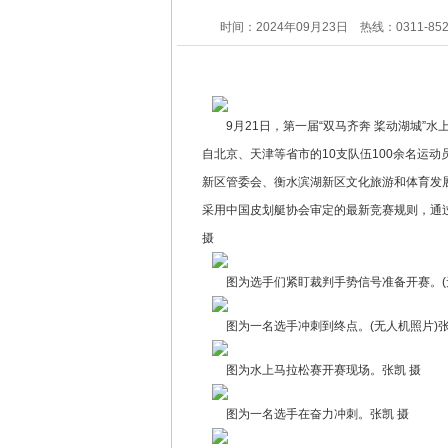
时间：2024年09月23日
热线：0311-85
9月21日，第一届“双马齐奔 桨动湖城”
自北京、天津等省市的10支队伍100余名运
新区管委会、衡水滨湖新区文化旅游和体育发
采用中国皮划艇协会审定的最新竞赛规则，通
摄
图为选手们紧盯裁判手势信号准备开赛。(
图为一名选手冲刺到终点。(无人机照片)张
图为水上马拉松赛开赛现场。张凯 摄
图为一名选手在奋力冲刺。张凯 摄