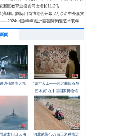
安新区教育业投资同比增长11.2倍
中国(高碑店)国际门窗博览会开幕 2万余名中外嘉宾
参会
力——2024中国(峰峰)磁州窑国际陶瓷艺术双年
峰矿区开幕
新闻
遭遇强降雨天气
“惠世天工——河北曲阳石雕
艺术展” 在中国国家博物馆
开幕
雨后太行山 云海
河北武邑45万亩玉米种植进