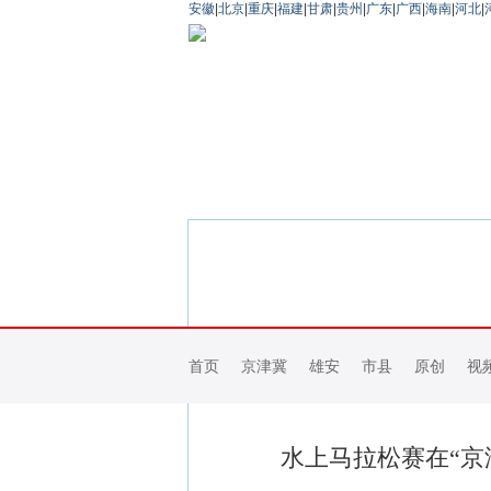
安徽
|
北京
|
重庆
|
福建
|
甘肃
|
贵州
|
广东
|
广西
|
海南
|
河北
|
首页
京津冀
雄安
市县
原创
视
水上马拉松赛在“京