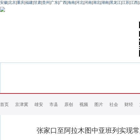
安徽
|
北京
|
重庆
|
福建
|
甘肃
|
贵州
|
广东
|
广西
|
海南
|
河北
|
河南
|
湖北
|
湖南
|
黑龙江
|
江苏
|
江西
|
首页
京津冀
雄安
市县
原创
视频
图片
社会
财经
张家口至阿拉木图中亚班列实现常