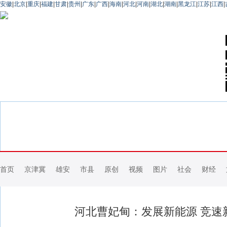
安徽
|
北京
|
重庆
|
福建
|
甘肃
|
贵州
|
广东
|
广西
|
海南
|
河北
|
河南
|
湖北
|
湖南
|
黑龙江
|
江苏
|
江西
|
首页
京津冀
雄安
市县
原创
视频
图片
社会
财经
河北曹妃甸：发展新能源 竞速