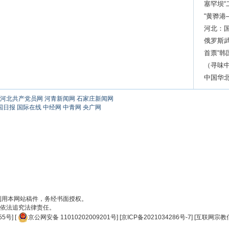
塞罕坝“
82.5%
“黄骅港
河北：
俄罗斯
首票“
运过境
（寻味
去
中国华
养疗”
河北共产党员网
河青新闻网
石家庄新闻网
国日报
国际在线
中经网
中青网
央广网
刊用本网站稿件，务经书面授权。
依法追究法律责任。
55号
] [
京公网安备 11010202009201号
] [
京ICP备2021034286号-7
] [
互联网宗教信