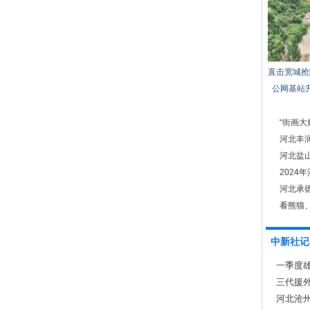
直击宽城抢
公网基站
“街画
州》
河北丰
河北盐山
2024
河北承
看熊猫
中新社记
一季度雄
三代援外
河北沧