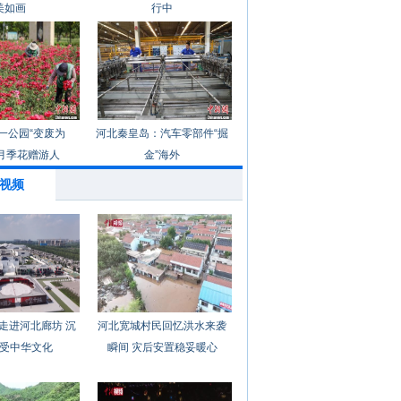
美如画
行中
一公园“变废为
河北秦皇岛：汽车零部件“掘
月季花赠游人
金”海外
视频
走进河北廊坊 沉
河北宽城村民回忆洪水来袭
受中华文化
瞬间 灾后安置稳妥暖心