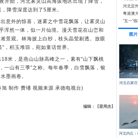
夜开始，河北雾灵山高海拔地区出现了降雪，
州》
河北定州
晨，降雪深度达到了5厘米。
粤港澳
“五一”
意外的惊喜，迷雾之中雪花飘落，让雾灵山
似乎浑然一体，似一片仙境。漫天雪花在山峦和
图片
雪凇景观。林海披上白纱，枝头晶莹剔透。放眼
装”，积玉堆琼，宛如童话世界。
8米，是燕山山脉高峰之一，素有“山下飘桃
天，一山有三季”之称。每年春季，白雪飘落，银
的水墨画卷。
河北石家庄
旭 制作 费璠 视频来源 承德电视台)
编辑：【梁周杰】
河北内丘：