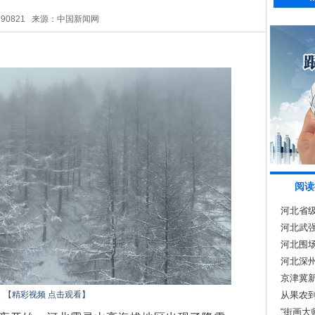
290821
来源：中国新闻网
阅读
河北省级
河北武
时
河北围场
河北深州
京津冀
【精彩视频 点击观看】
从果农到
“街画