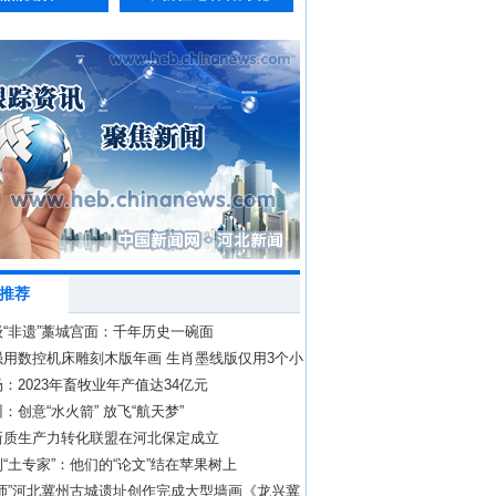
推荐
“非遗”藁城宫面：千年历史一碗面
强用数控机床雕刻木版年画 生肖墨线版仅用3个小
：2023年畜牧业年产值达34亿元
：创意“水火箭” 放飞“航天梦”
新质生产力转化联盟在河北保定成立
“土专家”：他们的“论文”结在苹果树上
大师”河北冀州古城遗址创作完成大型墙画《龙兴冀