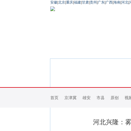
安徽
|
北京
|
重庆
|
福建
|
甘肃
|
贵州
|
广东
|
广西
|
海南
|
河北
|
首页
京津冀
雄安
市县
原创
视
河北兴隆：雾