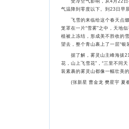
受冷空气影响，从4月22日
气温降到零度以下。到23日早
飞雪的来临给这个春天点缀出
笼罩在一片“雪雾”之中，天地
植被上冻结，形成美不胜收的
望去，整个青山裹上了一层“银
据了解，雾灵山主峰海拔211
花，山上飞雪花”，“三里不同
装素裹的雾灵山都像一幅壮美
(张新星 曹金龙 樊星宇 夏春