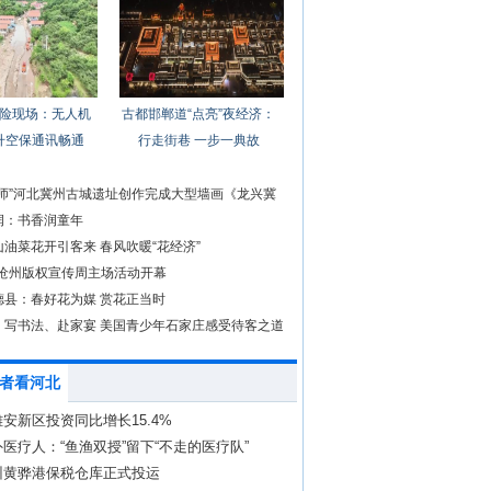
险现场：无人机
古都邯郸道“点亮”夜经济：
升空保通讯畅通
行走街巷 一步一典故
大师”河北冀州古城遗址创作完成大型墙画《龙兴冀
润：书香润童年
油菜花开引客来 春风吹暖“花经济”
年沧州版权宣传周主场活动开幕
德县：春好花为媒 赏花正当时
、写书法、赴家宴 美国青少年石家庄感受待客之道
者看河北
安新区投资同比增长15.4%
医疗人：“鱼渔双授”留下“不走的医疗队”
州黄骅港保税仓库正式投运