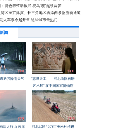
：特色养殖助振兴 鸵鸟“鸵”起致富梦
大湾区至京津冀、长三角地区再添两条物流新通道
假期火车票今起开售 这些城市最热门
新闻
遭遇强降雨天气
“惠世天工——河北曲阳石雕
艺术展” 在中国国家博物馆
开幕
雨后太行山 云海
河北武邑45万亩玉米种植进