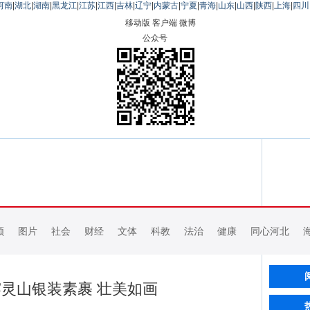
河南
|
湖北
|
湖南
|
黑龙江
|
江苏
|
江西
|
吉林
|
辽宁
|
内蒙古
|
宁夏
|
青海
|
山东
|
山西
|
陕西
|
上海
|
四川
移动版
客户端
微博
公众号
频
图片
社会
财经
文体
科教
法治
健康
同心河北
灵山银装素裹 壮美如画