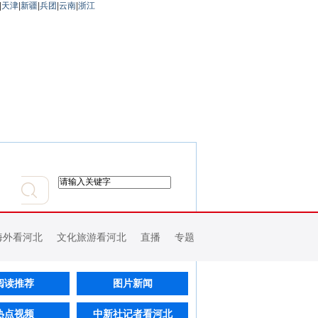
|
天津
|
新疆
|
兵团
|
云南
|
浙江
海外看河北
文化旅游看河北
直播
专题
阅读推荐
图片新闻
热点视频
中新社记者看河北