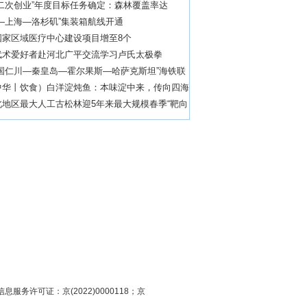
二次创业”年度目标任务确定：森林覆盖率达
—上海—洛杉矶”集装箱航线开通
国家区域医疗中心建设项目增至8个
武术爱好者赴河北广平交流学习卢氏太极拳
韩国仁川—秦皇岛—霍尔果斯—哈萨克斯坦”海铁联
货物通关
中华丨饮食）白洋淀炖鱼：本味淀中来，传向四海
北地区最大人工古松林迎5年来最大规模春季“靶向
息服务许可证：京(2022)0000118；京