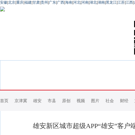
安徽
|
北京
|
重庆
|
福建
|
甘肃
|
贵州
|
广东
|
广西
|
海南
|
河北
|
河南
|
湖北
|
湖南
|
黑龙江
|
江苏
|
江西
|
首页
京津冀
雄安
市县
原创
视频
图片
社会
财经
雄安新区城市超级APP“雄安”客户