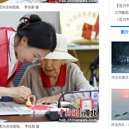
【活力中
图为活动现场。 李佳新 摄
赋能急
173项
（活力
能
图片
河北石家庄
河北内丘：
图为活动现场。 李佳新 摄