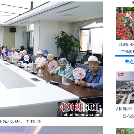
河北衡水
宝”修剪
热点
多国留学生
浸式感
图为活动现场。 李佳新 摄