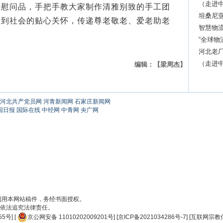
跃升
（走进中
活慰问品，手把手教大家制作清雅别致的手工团
坦桑尼亚
受到社会的贴心关怀，传递尊老敬老、爱老助老
智慧物
“全球物
河北老厂
（走进中
编辑：【梁周杰】
河北共产党员网
河青新闻网
石家庄新闻网
国日报
国际在线
中经网
中青网
央广网
刊用本网站稿件，务经书面授权。
依法追究法律责任。
55号
] [
京公网安备 11010202009201号
] [
京ICP备2021034286号-7
] [
互联网宗教信