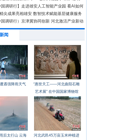
国调研行】走进雄安人工智能产业园 看AI如何
救
高精尖成果亮相雄安 数智技术赋能基层健康服务
中国调研行）京津冀协同创新 河北激活产业新动
新闻
遭遇强降雨天气
“惠世天工——河北曲阳石雕
艺术展” 在中国国家博物馆
开幕
雨后太行山 云海
河北武邑45万亩玉米种植进