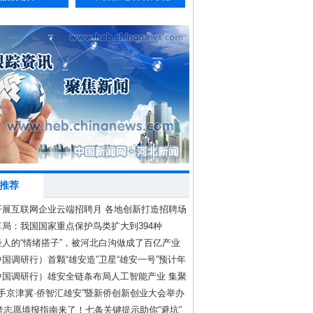
推荐
开展互联网企业云端招聘月 各地创新打造招聘场
局：我国国家重点保护鸟类扩大到394种
轻人的“情绪搭子”，被河北白沟做成了百亿产业
国调研行）首颗“雄安造”卫星“雄安一号”预计年
中国调研行）雄安全链条布局人工智能产业 集聚
现
“牵手京津冀·侨智汇雄安”暨新侨创新创业大会举办
高考志愿填报指南来了！七条关键提示助你“避坑”