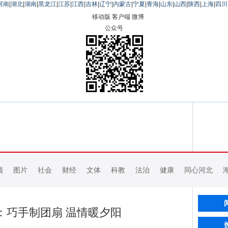
河南
|
湖北
|
湖南
|
黑龙江
|
江苏
|
江西
|
吉林
|
辽宁
|
内蒙古
|
宁夏
|
青海
|
山东
|
山西
|
陕西
|
上海
|
四川
移动版
客户端
微博
公众号
频
图片
社会
财经
文体
科教
法治
健康
同心河北
：巧手制团扇 温情暖夕阳