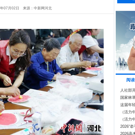
6年07月02日
来源：中新网河北
阅读
人社部
景
国家林草
这届年
（活力中
内发射
（活力
效应显
2026
2026