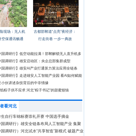
险现场：无人机
古都邯郸道“点亮”夜经济：
升空保通讯畅通
行走街巷 一步一典故
中国调研行】低空动能拉满！邯郸解锁无人直升机多
中国调研行】雄安启动区：央企总部集群成型
中国调研行】雄安AI产业打通算力算法应用全链条
中国调研行】走进雄安人工智能产业园 看AI如何赋能
亚小伙讲述杂技背后的中非情缘
糖馅粽子供不应求 河北“粽子书记”的甜蜜烦恼
者看河北
学生自行车锦标赛崇礼开赛 中国选手摘金
中国调研行）雄安全链条布局人工智能产业 集聚
现
国调研行）河北试水“共享智造”新模式 破题产业