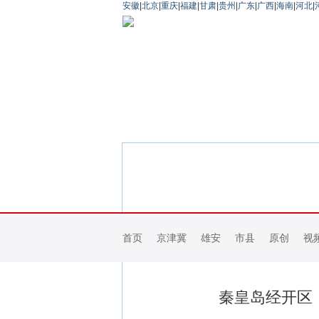
安徽
|
北京
|
重庆
|
福建
|
甘肃
|
贵州
|
广东
|
广西
|
海南
|
河北
|
首页
京津冀
雄安
市县
原创
视
秦皇岛经开区