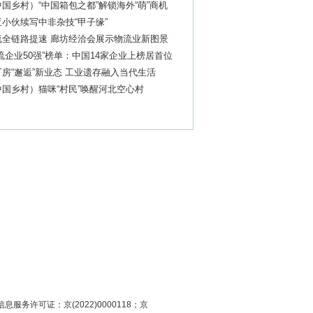
国乡村）“中国箱包之都”解锁海外“萌”商机
小伙续写中非杂技“甲子缘”
流全链路提速 廊坊经洽会展示物流业新图景
流企业50强”榜单：中国14家企业上榜居首位
房“邂逅”新业态 工业遗存融入当代生活
国乡村）猫咪“村民”唤醒河北空心村
息服务许可证：京(2022)0000118；京