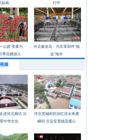
美如画
行中
一公园“变废为
河北秦皇岛：汽车零部件“掘
月季花赠游人
金”海外
视频
走进河北廊坊 沉
河北宽城村民回忆洪水来袭
受中华文化
瞬间 灾后安置稳妥暖心