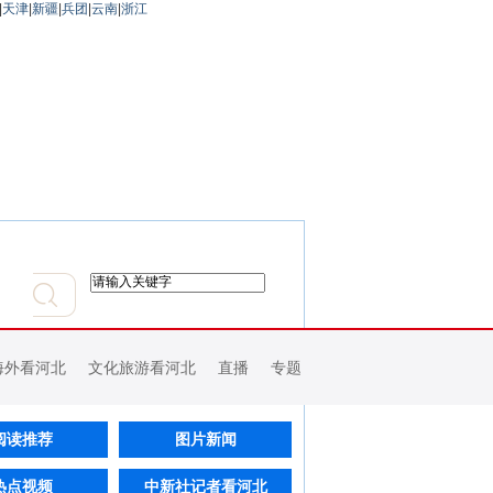
|
天津
|
新疆
|
兵团
|
云南
|
浙江
海外看河北
文化旅游看河北
直播
专题
阅读推荐
图片新闻
热点视频
中新社记者看河北