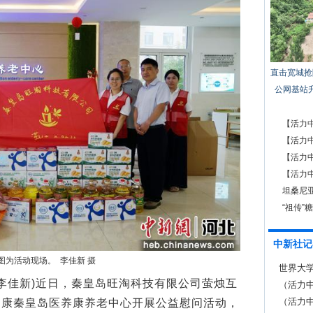
直击宽城抢
公网基站
【活力
元应用
【活力
【活力
【活力
急救
坦桑尼
“祖传”
中新社记
图为活动现场。 李佳新 摄
世界大
李佳新)近日，秦皇岛旺淘科技有限公司萤烛互
（活力
效应显
（活力中
国康秦皇岛医养康养老中心开展公益慰问活动，