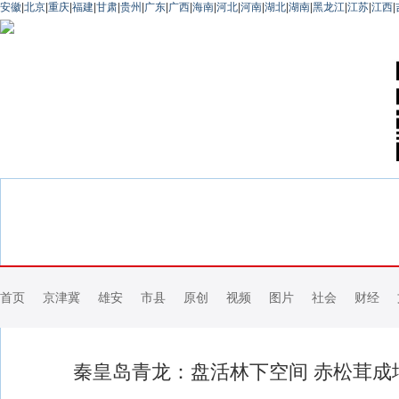
安徽
|
北京
|
重庆
|
福建
|
甘肃
|
贵州
|
广东
|
广西
|
海南
|
河北
|
河南
|
湖北
|
湖南
|
黑龙江
|
江苏
|
江西
|
首页
京津冀
雄安
市县
原创
视频
图片
社会
财经
秦皇岛青龙：盘活林下空间 赤松茸成增