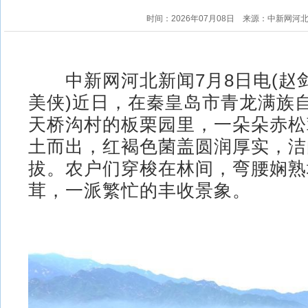
时间：2026年07月08日
来源：中新网河
中新网河北新闻7月8日电(赵剑
美侠)近日，在秦皇岛市青龙满族
天桥沟村的板栗园里，一朵朵赤松
土而出，红褐色菌盖圆润厚实，洁
拔。农户们穿梭在林间，弯腰娴熟
茸，一派繁忙的丰收景象。