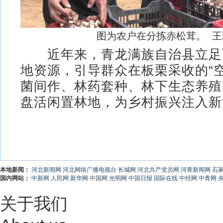
图为农户在分拣赤松茸。 王
近年来，青龙满族自治县立足
地资源，引导群众在板栗采收的“
菌间作、林药套种、林下生态养殖
盘活闲置林地，为乡村振兴注入新活
本地新闻：
河北新闻网
河北网络广播电视台
长城网
河北共产党员网
河青新闻网
石
国内网站：
中新网
人民网
新华网
中国网
光明网
中国日报
国际在线
中经网
中青网
关于我们