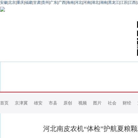
安徽
|
北京
|
重庆
|
福建
|
甘肃
|
贵州
|
广东
|
广西
|
海南
|
河北
|
河南
|
湖北
|
湖南
|
黑龙江
|
江苏
|
江西
|
首页
京津冀
雄安
市县
原创
视频
图片
社会
财经
河北南皮农机“体检”护航夏粮