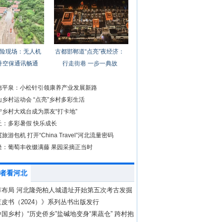
险现场：无人机
古都邯郸道“点亮”夜经济：
升空保通讯畅通
行走街巷 一步一典故
德平泉：小松针引领康养产业发展新路
乡村运动会 “点亮”乡村多彩生活
宁乡村大戏台成为票友“打卡地”
丘：多彩暑假 快乐成长
旅游包机 打开“China Travel”河北流量密码
隆：葡萄丰收缀满藤 果园采摘正当时
者看河北
市布局 河北隆尧柏人城遗址开始第五次考古发掘
皮书（2024）》系列丛书出版发行
国乡村）“历史侨乡”盐碱地变身“果蔬仓” 跨村抱