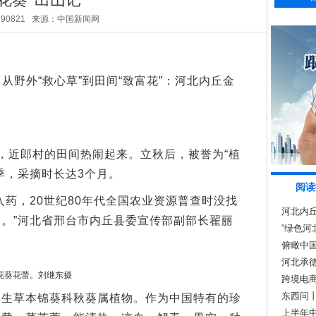
290821
来源：中国新闻网
从野外“救心草”到田间“致富花”：河北内丘金
近郎村的田间热闹起来。立秋后，被誉为“植
季，采摘时长达3个月。
阅读
，20世纪80年代全国农业资源普查时没找
河北内
。”河北省邢台市内丘县委宣传部副部长翟丽
草药
“绿色河
俯瞰中
河北承
花葵花蕾。刘继东摄
跨境电商
东西问
草本锦葵科秋葵属植物。作为中国特有的珍
界带来
上半年中