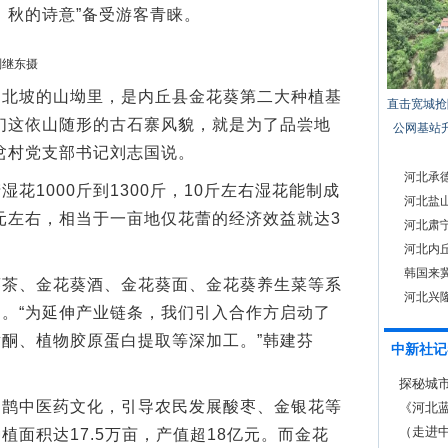
、秋的诗意”备受游客青睐。
刘继东摄
坡的山坳里，是内丘县金花葵第二大种植基
直击宽城抢
们这依山随形的古石寨风貌，就是为了品尝地
公网基站
岔村党支部书记刘志国说。
河北承
1000斤到1300斤，10斤左右湿花能制成
河北盐山
0元左右，相当于一亩地仅花蕾的经济效益就达3
河北肃
河北内
韩国来冀
、金花葵酒、金花葵面、金花葵养生菜等系
河北兴
。“为延伸产业链条，我们引入合作方启动了
酮、植物胶原蛋白提取等深加工。”韩建芬
中新社记
探秘城
中医药文化，引导农民发展酸枣、金银花等
《河北蓝
（走进中
面积达17.5万亩，产值超18亿元。而金花