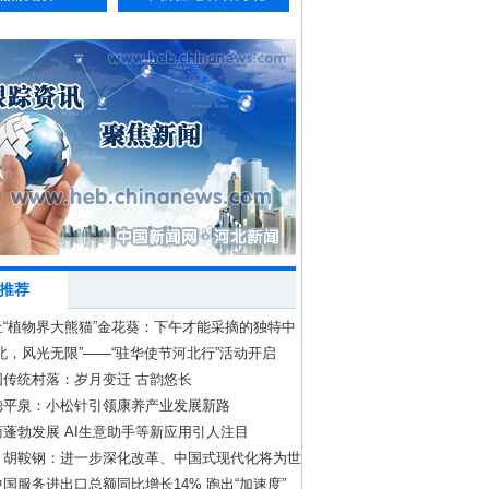
推荐
丘“植物界大熊猫”金花葵：下午才能采摘的独特中
北，风光无限”——“驻华使节河北行”活动开启
国传统村落：岁月变迁 古韵悠长
德平泉：小松针引领康养产业发展新路
蓬勃发展 AI生意助手等新应用引人注目
丨胡鞍钢：进一步深化改革、中国式现代化将为世
什么？
国服务进出口总额同比增长14% 跑出“加速度”