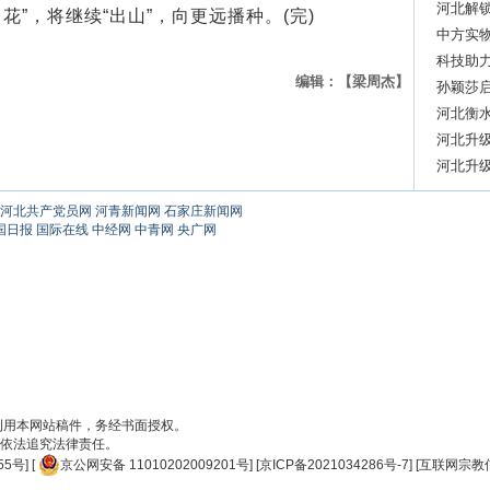
团发展
河北解锁
花”，将继续“出山”，向更远播种。(完)
中方实
出厂发
科技助力
编辑：【梁周杰】
启动
孙颖莎
河北衡
河北升
河北升
河北共产党员网
河青新闻网
石家庄新闻网
国日报
国际在线
中经网
中青网
央广网
刊用本网站稿件，务经书面授权。
依法追究法律责任。
55号
] [
京公网安备 11010202009201号
] [
京ICP备2021034286号-7
] [
互联网宗教信