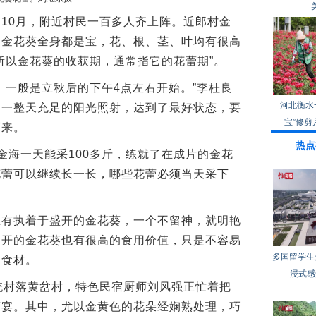
0月，附近村民一百多人齐上阵。近郎村金
，金花葵全身都是宝，花、根、茎、叶均有很高
所以金花葵的收获期，通常指它的花蕾期”。
一般是立秋后的下午4点左右开始。”李桂良
河北衡水
过一整天充足的阳光照射，达到了最好状态，要
宝”修剪
下来。
热点
海一天能采100多斤，练就了在成片的金花
花蕾可以继续长一长，哪些花蕾必须当天采下
执着于盛开的金花葵，一个不留神，就明艳
盛开的金花葵也有很高的食用价值，只是不容易
多国留学生
的食材。
浸式感
村落黄岔村，特色民宿厨师刘风强正忙着把
葵宴。其中，尤以金黄色的花朵经娴熟处理，巧