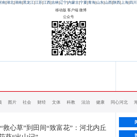
河南
|
湖北
|
湖南
|
黑龙江
|
江苏
|
江西
|
吉林
|
辽宁
|
内蒙古
|
宁夏
|
青海
|
山东
|
山西
|
陕西
|
上海
|
四川
移动版
客户端
微博
公众号
频
图片
社会
财经
文体
科教
法治
健康
同心河北
“救心草”到田间“致富花”：河北内丘
花葵“出山记”