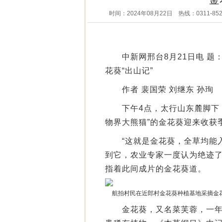
时间：2024年08月22日
热线：0311-85
中新网邢台8月21日电 题：
花葵“出山记”
作者 裴国荣 刘继东 孙珣
下午4点，太行山东麓脚下，
物界大熊猫”的金花葵迎来收获
“这就是金花葵，全草均能入药
到它，农业专家一度认为绝迹了
指着此间成片的金花葵道。
航拍村民在近郎村金花葵种植基地采摘金
金花葵，又名菜芙蓉，一年生