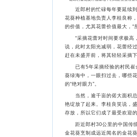
近郎村的忙碌每年要延续到1
花葵种植基地负责人李桂良称
的价值，尤其花蕾价值最大，“
“采摘花蕾对时间要求极高，
说，此时太阳光减弱，花蕾经
赶在未盛开前，将其轻轻采摘
已有5年采摘经验的村民崔金
葵绿海中，一眼扫过去，哪些
的“绝对眼力”。
当然，逾千亩的偌大面积总有
艳绽放了起来。李桂良笑说，
存放，所以它们成了最受欢迎
距近郎村30公里的中国传统
金花葵烹制成远近闻名的金花