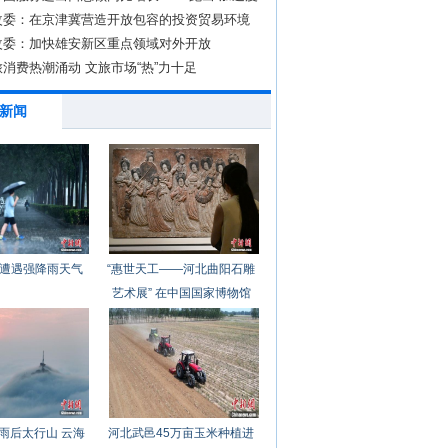
改委：在京津冀营造开放包容的投资贸易环境
改委：加快雄安新区重点领域对外开放
消费热潮涌动 文旅市场“热”力十足
新闻
遭遇强降雨天气
“惠世天工——河北曲阳石雕
艺术展” 在中国国家博物馆
开幕
雨后太行山 云海
河北武邑45万亩玉米种植进