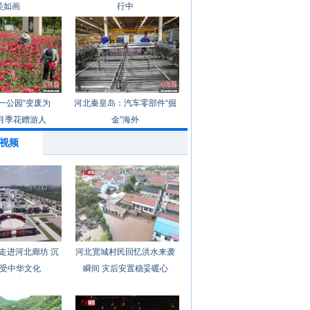
美如画
行中
一公园“变废为
河北秦皇岛：汽车零部件“掘
月季花赠游人
金”海外
视频
走进河北廊坊 沉
河北宽城村民回忆洪水来袭
受中华文化
瞬间 灾后安置稳妥暖心