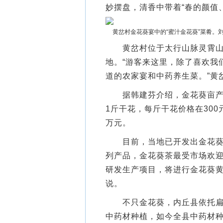
妙摆盘，清香中带着“春的颜值
黄岔村金花葵宴中的“蜜汁金花葵”菜肴。
黄岔村位于太行山脉灵霄山北
地。“游客来这里，除了喜欢我
道的农家宴和中药养生菜。”黄
据韩建芬介绍，金花葵亩产湿花
1斤干花，每斤干花价格在30
万元。
目前，当地已开发出金花葵茶
列产品，金花葵茶最受市场欢迎
研发生产项目，将进行金花葵黄
说。
不只金花葵，内丘县依托扁鹊
中药材种植，如今全县中药材种植