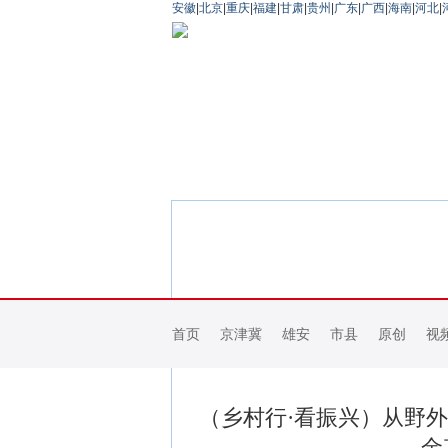
安徽
|
北京
|
重庆
|
福建
|
甘肃
|
贵州
|
广东
|
广西
|
海南
|
河北
|
首页
京津冀
雄安
市县
原创
视
（乡村行·看振兴）从野外
金