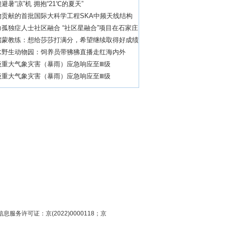
特色农业
避暑“凉”机 拥抱“21℃的夏天”
物贡献的首批国际大科学工程SKA中频天线结构
运
孤独症人士社区融合 “社区星融合”项目在石家庄
启蒙教练：想给莎莎打满分，希望继续取得好成绩
水野生动物园：饲养员带狒狒直播走红海内外
级重大气象灾害（暴雨）应急响应至Ⅲ级
级重大气象灾害（暴雨）应急响应至Ⅲ级
息服务许可证：京(2022)0000118；京