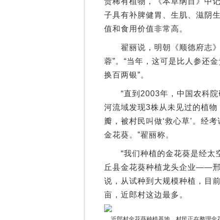
贵稀有植物，《本草纲目》中
子具有补脾健胃、生肌、滋阴
值和食用价值非常高。
翟丽说，明朝《顺德府志》上
蓉”。“当年，这可是比人参还
换百两银”。
“直到2003年，中国农科院
河流域发现3株从未见过的植物
瓣，被村民叫做‘救心草’。经
金花葵。”翟丽称。
“我们种植的金花葵是经太空
丘县金花葵种植龙头企业——
说，从试种到大规模种植，目前
亩，近郎村这边最多。
近郎村金花葵种植基地，村民正在整理金