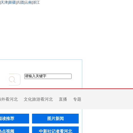
|
天津
|
新疆
|
兵团
|
云南
|
浙江
海外看河北
文化旅游看河北
直播
专题
阅读推荐
图片新闻
热点视频
中新社记者看河北