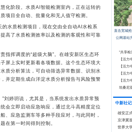
化阶段。水质AI智能检测室内，正在运转的
水质项目全自动、批量化和无人值守检测。
的水质检测项目，现在交由全自动AI水检系
直击宽城抢
大提高了水质检测效率以及检测的客观性和可靠
公网基站
“共享
指挥调度的“超级大脑”。在雄安新区生态环
【活力
电子屏上实时更新着各项数据。这个生态环境大
元应用
【活力
与水质分析算法，可自动筛选异常数据、识别水
【活力
势，并定期生成白洋淀水质分析报告与风险预警
【活力
急救
坦桑尼
”刘婷玥说，尤其是，当系统发出水质异常预
中新社记
系统会立即启动应急响应，通过北斗高精度定位
雄安正
测船、应急监测车等多种手段应对，与此同时，
京津冀
问题在第一时间得到控制。
世界大