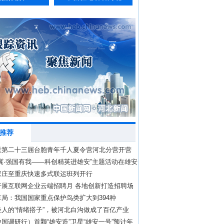
推荐
联第二十三届台胞青年千人夏令营河北分营开营
冀·强国有我——科创精英进雄安”主题活动在雄安
办
家庄至重庆快速多式联运班列开行
开展互联网企业云端招聘月 各地创新打造招聘场
局：我国国家重点保护鸟类扩大到394种
轻人的“情绪搭子”，被河北白沟做成了百亿产业
国调研行）首颗“雄安造”卫星“雄安一号”预计年