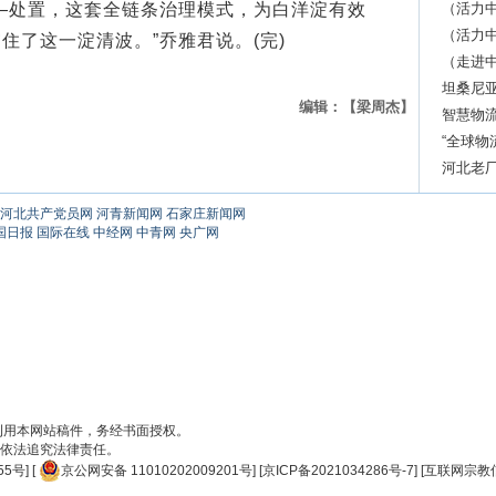
处置，这套全链条治理模式，为白洋淀有效
（活力
效应显
（活力中
住了这一淀清波。”乔雅君说。(完)
跃升
（走进中
坦桑尼亚
编辑：【梁周杰】
智慧物
“全球物
河北老厂
河北共产党员网
河青新闻网
石家庄新闻网
国日报
国际在线
中经网
中青网
央广网
刊用本网站稿件，务经书面授权。
依法追究法律责任。
55号
] [
京公网安备 11010202009201号
] [
京ICP备2021034286号-7
] [
互联网宗教信