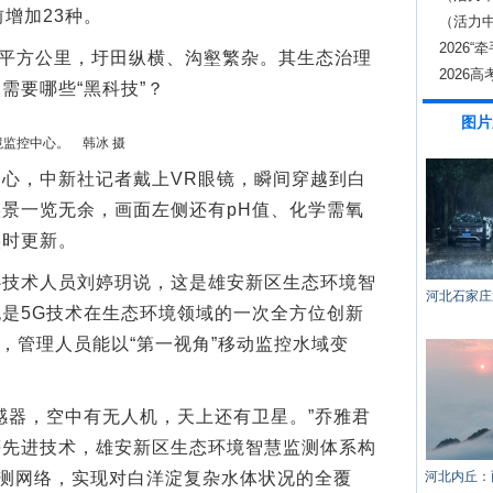
增加23种。
内发射
（活力
效应显
2026
平方公里，圩田纵横、沟壑繁杂。其生态治理
2026
需要哪些“黑科技”？
图片
境监控中心。 韩冰 摄
，中新社记者戴上VR眼镜，瞬间穿越到白
景一览无余，画面左侧还有pH值、化学需氧
实时更新。
术人员刘婷玥说，这是雄安新区生态环境智
河北石家庄
是5G技术在生态环境领域的一次全方位创新
合，管理人员能以“第一视角”移动监控水域变
器，空中有无人机，天上还有卫星。”乔雅君
等先进技术，雄安新区生态环境智慧监测体系构
监测网络，实现对白洋淀复杂水体状况的全覆
河北内丘：