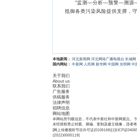
“监测—分析—预警—溯源—
抵御各类污染风险提供支撑，守
本地新闻：
河北新闻网
河北网络广播电视台
长城网
国内网站：
中新网
人民网
新华网
中国网
光明网
中
关于我们
About us
联系我们
广告服务
供稿服务
法律声明
招聘信息
网站地图
本网站所刊载信息，不代表中新社和中新网观点。 
未经授权禁止转载、摘编、复制及建立镜像，违者将
[
网上传播视听节目许可证(0106168)
] [
京ICP证0406
(2022)0000119
]