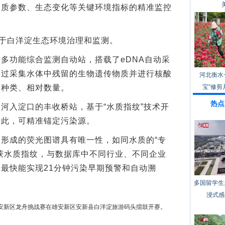
水质参数、生态变化等关键环境指标的精准监控
于白洋淀生态环境治理和监测。
功能综合监测自动站，搭载了eDNA自动采
通过采集水体中残留的生物遗传物质并进行核酸
河北衡水
等种类、相对数量。
宝”修剪
热点
入淀口的丰收桥站，基于“水质指纹”技术开
于此，可精准锚定污染源。
成的荧光图谱具有唯一性，如同水质的“专
获水质指纹，与数据库中不同行业、不同企业
最快能实现21分钟污染早期预警和自动溯
多国留学生
浸式感
暨雄安新区龙舟挑战赛在雄安新区安新县白洋淀旅游码头擂鼓开赛。