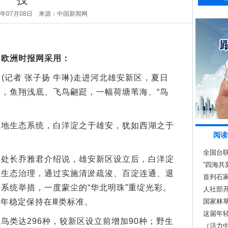
6年07月08日
来源：中国新闻网
国欧洲时报网采用：
(记者 张子扬 牛琳)走进河北雄安新区，夏日
，鱼翔浅底、飞鸟翩跹，一幅荷塘苇海、“鸟
生态系统，白洋淀之于雄安，犹如西湖之于
阅读
全国台
长乔雅君介绍说，雄安新区设立后，白洋淀
“四海共
性生态治理，通过实施清淤疏浚、百淀连通、退
新区举
首列石
系统举措，一度蒙尘的“华北明珠”重绽光彩。
人社部
5年稳定保持在Ⅲ类标准。
景
国家林草
这届年
类达296种，较新区设立前增加90种；野生
（活力中