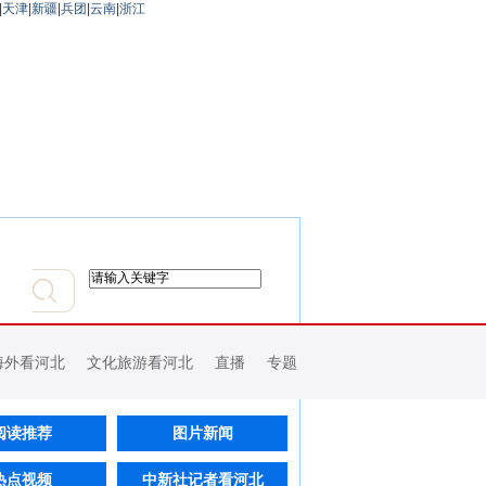
|
天津
|
新疆
|
兵团
|
云南
|
浙江
海外看河北
文化旅游看河北
直播
专题
阅读推荐
图片新闻
热点视频
中新社记者看河北