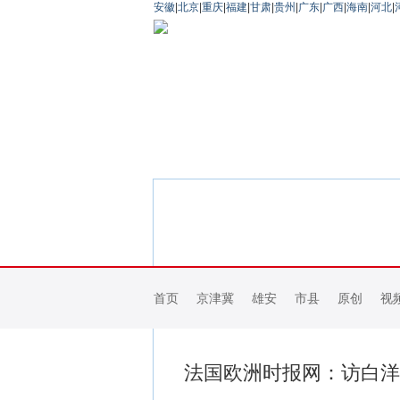
安徽
|
北京
|
重庆
|
福建
|
甘肃
|
贵州
|
广东
|
广西
|
海南
|
河北
|
首页
京津冀
雄安
市县
原创
视
法国欧洲时报网：访白洋