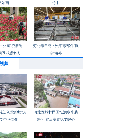
美如画
行中
一公园“变废为
河北秦皇岛：汽车零部件“掘
月季花赠游人
金”海外
视频
走进河北廊坊 沉
河北宽城村民回忆洪水来袭
受中华文化
瞬间 灾后安置稳妥暖心