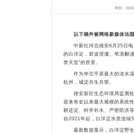
时间：202
以下稿件被网络新媒体法
中新社河北雄安6月25日电 
的白洋淀，碧波澄澈、苇浪翻涌
类天堂”的胜景。
作为华北平原最大的淡水湿地
杭州，城淀共生共荣。
雄安新区生态环境局监测处处
迎来有史以来最大规模的系统
耕还淀、科学补水、严密防洪等
自2021年起，白洋淀水质连续
最新数据显示，白洋淀野生鸟