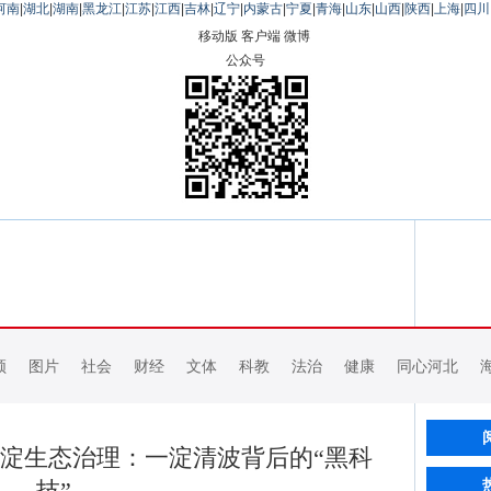
河南
|
湖北
|
湖南
|
黑龙江
|
江苏
|
江西
|
吉林
|
辽宁
|
内蒙古
|
宁夏
|
青海
|
山东
|
山西
|
陕西
|
上海
|
四川
移动版
客户端
微博
公众号
频
图片
社会
财经
文体
科教
法治
健康
同心河北
淀生态治理：一淀清波背后的“黑科
技”