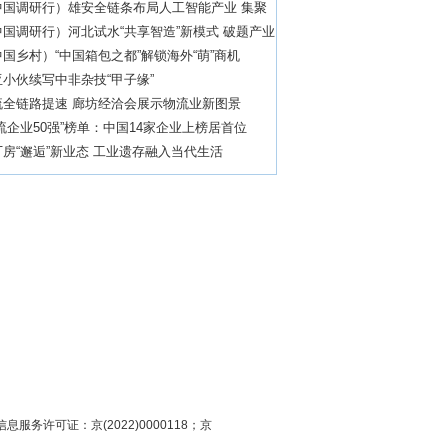
中国调研行）雄安全链条布局人工智能产业 集聚
现
国调研行）河北试水“共享智造”新模式 破题产业
国乡村）“中国箱包之都”解锁海外“萌”商机
小伙续写中非杂技“甲子缘”
流全链路提速 廊坊经洽会展示物流业新图景
流企业50强”榜单：中国14家企业上榜居首位
房“邂逅”新业态 工业遗存融入当代生活
息服务许可证：京(2022)0000118；京