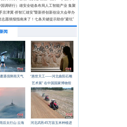
中国调研行）雄安全链条布局人工智能产业 集聚
现
“牵手京津冀·侨智汇雄安”暨新侨创新创业大会举办
高考志愿填报指南来了！七条关键提示助你“避坑”
新闻
遭遇强降雨天气
“惠世天工——河北曲阳石雕
艺术展” 在中国国家博物馆
开幕
雨后太行山 云海
河北武邑45万亩玉米种植进