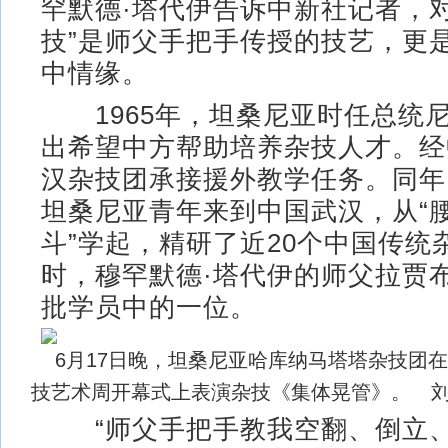
罕默德·塔代伊告诉中新社记者，
技”是师父手把手传授的技艺，更是
中情缘。
1965年，坦桑尼亚时任总统
出希望中方帮助培养杂技人才。经
汉杂技团承接援外教学任务。同年1
坦桑尼亚青年来到中国武汉，从“
斗”学起，精研了近20个中国传统
时，穆罕默德·塔代伊的师父拉贾
批学员中的一位。
6月17日晚，坦桑尼亚哈库纳马塔塔杂技团在
技艺术周开幕式上表演杂技《集体晃管》。 刘
“师父手把手教我空翻、倒立、