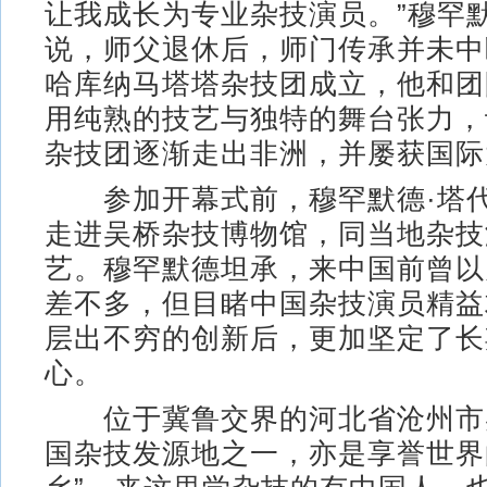
让我成长为专业杂技演员。”穆罕默
说，师父退休后，师门传承并未中断
哈库纳马塔塔杂技团成立，他和团
用纯熟的技艺与独特的舞台张力，
杂技团逐渐走出非洲，并屡获国际
参加开幕式前，穆罕默德·塔代
走进吴桥杂技博物馆，同当地杂技
艺。穆罕默德坦承，来中国前曾以
差不多，但目睹中国杂技演员精益
层出不穷的创新后，更加坚定了长
心。
位于冀鲁交界的河北省沧州市
国杂技发源地之一，亦是享誉世界