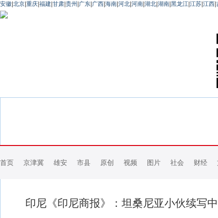
安徽
|
北京
|
重庆
|
福建
|
甘肃
|
贵州
|
广东
|
广西
|
海南
|
河北
|
河南
|
湖北
|
湖南
|
黑龙江
|
江苏
|
江西
|
首页
京津冀
雄安
市县
原创
视频
图片
社会
财经
印尼《印尼商报》：坦桑尼亚小伙续写中