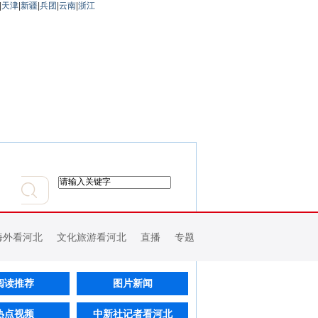
|
天津
|
新疆
|
兵团
|
云南
|
浙江
海外看河北
文化旅游看河北
直播
专题
阅读推荐
图片新闻
热点视频
中新社记者看河北