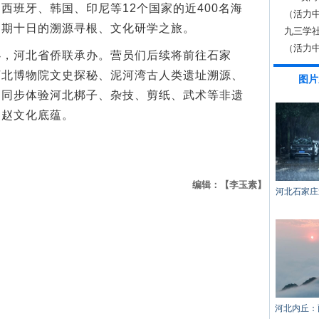
西班牙、韩国、印尼等12个国家的近400名海
（活力
为期十日的溯源寻根、文化研学之旅。
能
九三学
活动
（活力中
河北省侨联承办。营员们后续将前往石家
跃升
河北博物院文史探秘、泥河湾古人类遗址溯源、
图片
，同步体验河北梆子、杂技、剪纸、武术等非遗
燕赵文化底蕴。
编辑：【李玉素】
河北石家庄
河北内丘：