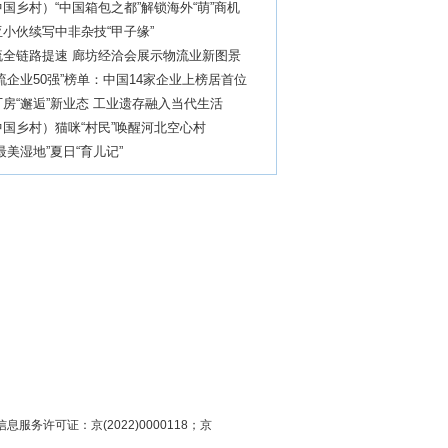
国乡村）“中国箱包之都”解锁海外“萌”商机
小伙续写中非杂技“甲子缘”
流全链路提速 廊坊经洽会展示物流业新图景
流企业50强”榜单：中国14家企业上榜居首位
房“邂逅”新业态 工业遗存融入当代生活
国乡村）猫咪“村民”唤醒河北空心村
最美湿地”夏日“育儿记”
息服务许可证：京(2022)0000118；京