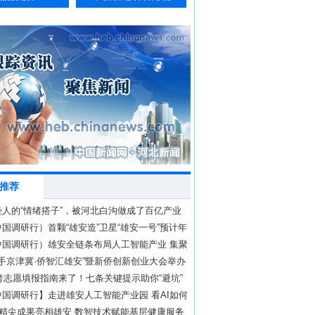
推荐
轻人的“情绪搭子”，被河北白沟做成了百亿产业
国调研行）首颗“雄安造”卫星“雄安一号”预计年
中国调研行）雄安全链条布局人工智能产业 集聚
现
“牵手京津冀·侨智汇雄安”暨新侨创新创业大会举办
高考志愿填报指南来了！七条关键提示助你“避坑”
国调研行】走进雄安人工智能产业园 看AI如何
救
高精尖成果亮相雄安 数智技术赋能基层健康服务