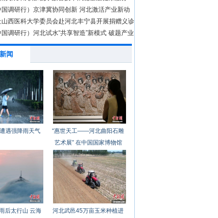
中国调研行）京津冀协同创新 河北激活产业新动
社山西医科大学委员会赴河北丰宁县开展捐赠义诊
国调研行）河北试水“共享智造”新模式 破题产业
新闻
遭遇强降雨天气
“惠世天工——河北曲阳石雕
艺术展” 在中国国家博物馆
开幕
雨后太行山 云海
河北武邑45万亩玉米种植进