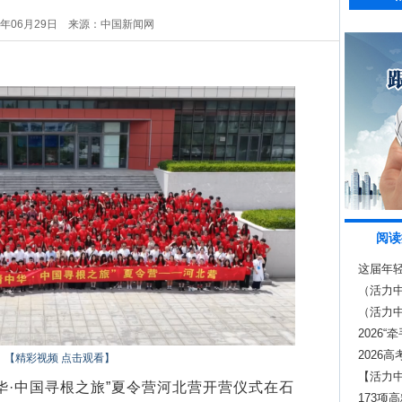
6年06月29日
来源：中国新闻网
阅读
这届年
（活力中
内发射
（活力
效应显
2026
2026
【精彩视频 点击观看】
【活力中
华·中国寻根之旅”夏令营河北营开营仪式在石
赋能急
173项