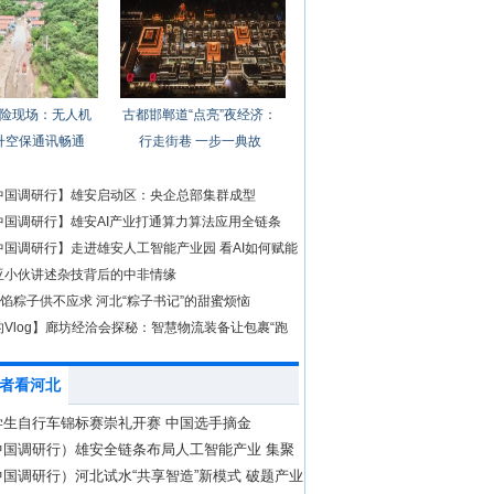
险现场：无人机
古都邯郸道“点亮”夜经济：
升空保通讯畅通
行走街巷 一步一典故
中国调研行】雄安启动区：央企总部集群成型
中国调研行】雄安AI产业打通算力算法应用全链条
中国调研行】走进雄安人工智能产业园 看AI如何赋能
亚小伙讲述杂技背后的中非情缘
糖馅粽子供不应求 河北“粽子书记”的甜蜜烦恼
Vlog】廊坊经洽会探秘：智慧物流装备让包裹“跑
者看河北
学生自行车锦标赛崇礼开赛 中国选手摘金
中国调研行）雄安全链条布局人工智能产业 集聚
现
国调研行）河北试水“共享智造”新模式 破题产业