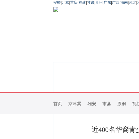
安徽
|
北京
|
重庆
|
福建
|
甘肃
|
贵州
|
广东
|
广西
|
海南
|
河北
|
首页
京津冀
雄安
市县
原创
视
近400名华裔