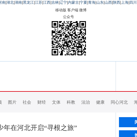
河南
|
湖北
|
湖南
|
黑龙江
|
江苏
|
江西
|
吉林
|
辽宁
|
内蒙古
|
宁夏
|
青海
|
山东
|
山西
|
陕西
|
上海
|
四川
移动版
客户端
微博
公众号
频
图片
社会
财经
文体
科教
法治
健康
同心河北
青少年在河北开启“寻根之旅”