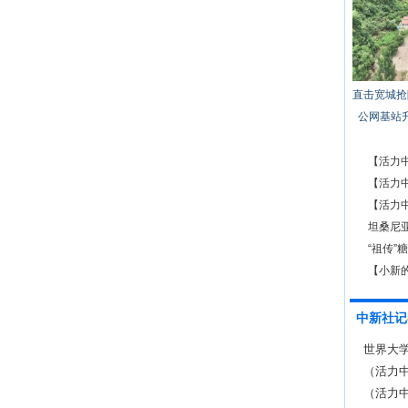
直击宽城抢
公网基站
【活力
【活力
【活力
急救
坦桑尼
“祖传”
【小新的
起来”
中新社记
世界大
（活力
效应显
（活力中