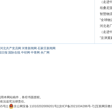
跃升
（走进中
坦桑尼亚
智慧物
“全球物
河北老厂
（走进中
“京津冀
河北共产党员网
河青新闻网
石家庄新闻网
国日报
国际在线
中经网
中青网
央广网
刊用本网站稿件，务经书面授权。
依法追究法律责任。
55号
] [
京公网安备 11010202009201号
] [
京ICP备2021034286号-7
] [
互联网宗教信