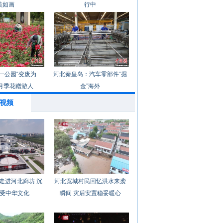
美如画
行中
一公园“变废为
河北秦皇岛：汽车零部件“掘
月季花赠游人
金”海外
视频
走进河北廊坊 沉
河北宽城村民回忆洪水来袭
受中华文化
瞬间 灾后安置稳妥暖心