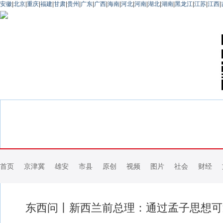
安徽
|
北京
|
重庆
|
福建
|
甘肃
|
贵州
|
广东
|
广西
|
海南
|
河北
|
河南
|
湖北
|
湖南
|
黑龙江
|
江苏
|
江西
|
首页
京津冀
雄安
市县
原创
视频
图片
社会
财经
东西问丨新西兰前总理：通过孟子思想可