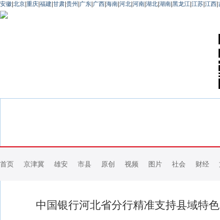
安徽
|
北京
|
重庆
|
福建
|
甘肃
|
贵州
|
广东
|
广西
|
海南
|
河北
|
河南
|
湖北
|
湖南
|
黑龙江
|
江苏
|
江西
|
首页
京津冀
雄安
市县
原创
视频
图片
社会
财经
中国银行河北省分行精准支持县域特色