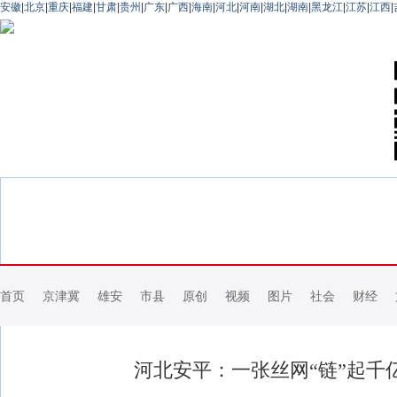
安徽
|
北京
|
重庆
|
福建
|
甘肃
|
贵州
|
广东
|
广西
|
海南
|
河北
|
河南
|
湖北
|
湖南
|
黑龙江
|
江苏
|
江西
|
首页
京津冀
雄安
市县
原创
视频
图片
社会
财经
河北安平：一张丝网“链”起千